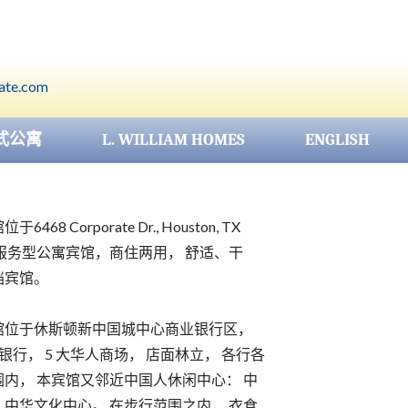
rate.com
式公寓
L. WILLIAM HOMES
ENGLISH
68 Corporate Dr., Houston, TX
一栋服务型公寓宾馆，商住两用， 舒适、干
档宾馆。
馆位于休斯顿新中国城中心商业银行区，
银行， 5 大华人商场， 店面林立， 各行各
内， 本宾馆又邻近中国人休闲中心： 中
中华文化中心。 在步行范围之内， 衣食