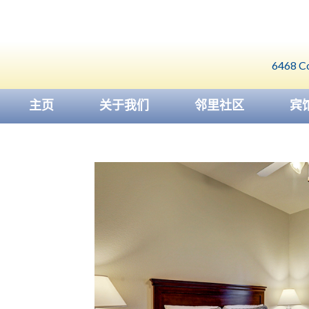
跳
至
内
6468 Co
容
主页
关于我们
邻里社区
宾