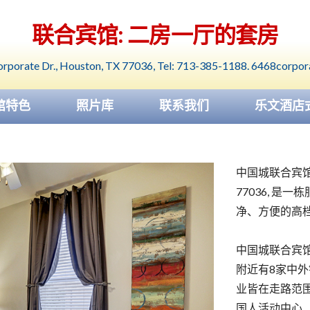
联合宾馆: 二房一厅的套房
rporate Dr., Houston, TX 77036, Tel: 713-385-1188. 6468corpo
馆特色
照片库
联系我们
乐文酒店
中国城联合宾馆位于64
77036, 是
净、方便的高
中国城联合宾
附近有8家中外
业皆在走路范围
国人活动中心、